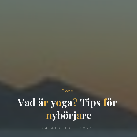
Blogg
V
a
d
ä
r
y
o
g
a
?
T
i
p
s
f
ö
r
n
y
b
ö
r
j
a
r
e
24 AUGUSTI 2021