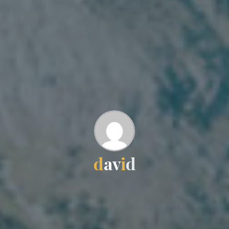
d
a
v
i
d