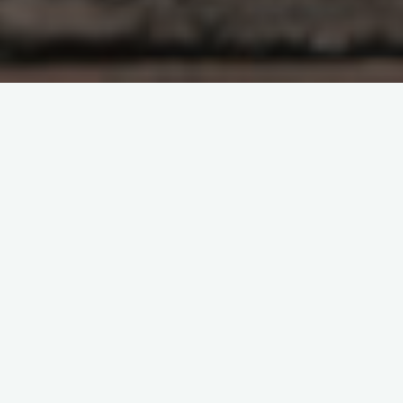
Uncategorised
Yoga för bättre hållning i det
digitala vardagslivet