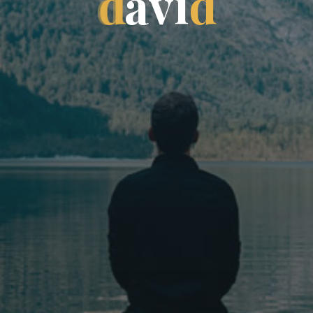
d
a
v
i
d